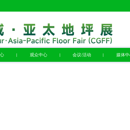
心
观众中心
会议/活动
媒体中