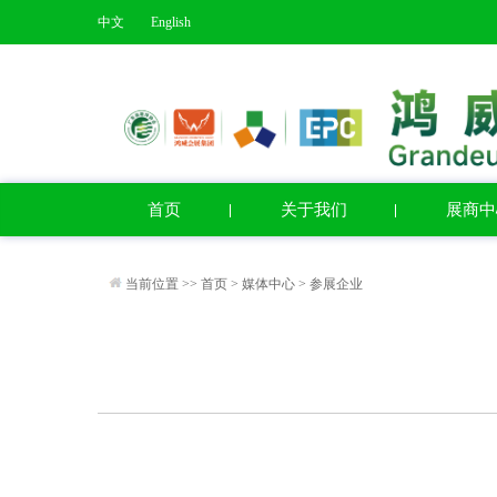
中文
English
首页
关于我们
展商中
当前位置 >>
首页
>
媒体中心
>
参展企业